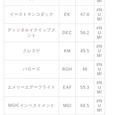
M!
#N
イーストマンコダック
EK
47.8
U
M!
#N
ディジタルイクイップメ
DEC
56.2
U
ント
M!
#N
クレスゲ
KM
49.5
U
M!
#N
バローズ
BGH
46
U
M!
#N
エメリーエアーフライト
EAF
55.3
U
M!
#N
MGICインベストメント
MGI
68.5
U
M!