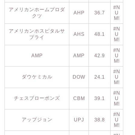
#N
アメリカンホームプロダ
AHP
36.7
U
クツ
M!
#N
アメリカンホスピタルサ
AHS
48.1
U
プライ
M!
#N
AMP
AMP
42.9
U
M!
#N
ダウケミカル
DOW
24.1
U
M!
#N
チェスブローポンズ
CBM
39.1
U
M!
#N
アップジョン
UPJ
38.8
U
M!