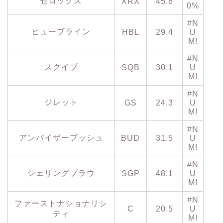
ゼロックス
XRX
45.8
0%
#N
ヒューブライン
HBL
29.4
U
M!
#N
スクイブ
SQB
30.1
U
M!
#N
ジレット
GS
24.3
U
M!
#N
アンバイザーブッシュ
BUD
31.5
U
M!
#N
シェリングブラウ
SGP
48.1
U
M!
#N
ファーストナショナリシ
C
20.5
U
ティ
M!