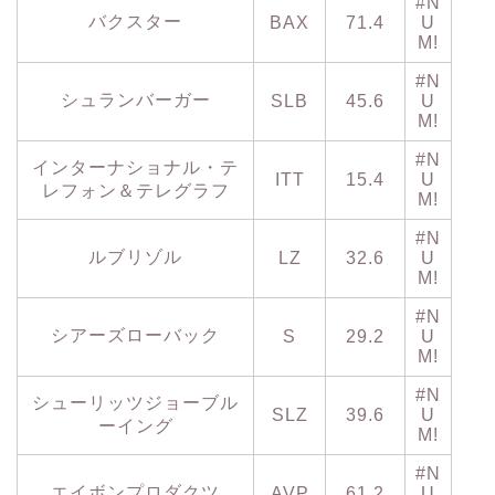
#N
バクスター
BAX
71.4
U
M!
#N
シュランバーガー
SLB
45.6
U
M!
#N
インターナショナル・テ
ITT
15.4
U
レフォン＆テレグラフ
M!
#N
ルブリゾル
LZ
32.6
U
M!
#N
シアーズローバック
S
29.2
U
M!
#N
シューリッツジョーブル
SLZ
39.6
U
ーイング
M!
#N
エイボンプロダクツ
AVP
61.2
U