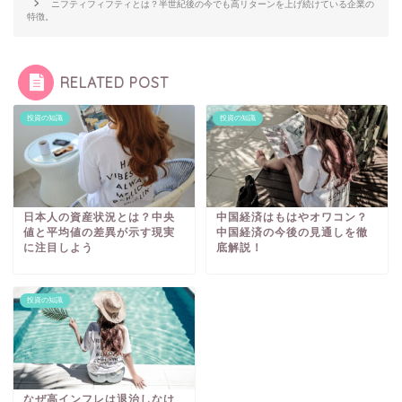
ニフティフィフティとは？半世紀後の今でも高リターンを上げ続けている企業の
特徴。
RELATED POST
投資の知識
投資の知識
日本人の資産状況とは？中央
中国経済はもはやオワコン？
値と平均値の差異が示す現実
中国経済の今後の見通しを徹
に注目しよう
底解説！
投資の知識
なぜ高インフレは退治しなけ