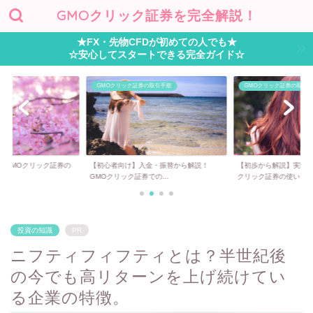
GMOクリック証券を完全解説！
★FX・先物CFDが初めての人でも★
☆安心してスタートできる完全ガイド☆
Oクリック証券の取引手順
GMOクリック証券の取引手順
GMOクリ
心者向け】入金・振替から解説！
【初歩から解説】実際の取引方法！GMO
GMOクリ
クリック証券での...
クリック証券の使い...
投資の知識
PR
ニフティフィフティとは？半世紀後
の今でも高リターンを上げ続けてい
る企業の特徴。